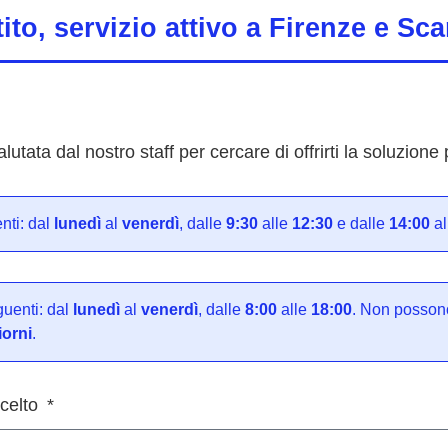
ito, servizio attivo a Firenze e Sc
utata dal nostro staff per cercare di offrirti la soluzion
nti: dal
lunedì
al
venerdì
, dalle
9:30
alle
12:30
e dalle
14:00
al
uenti: dal
lunedì
al
venerdì
, dalle
8:00
alle
18:00
. Non possono
iorni
.
scelto