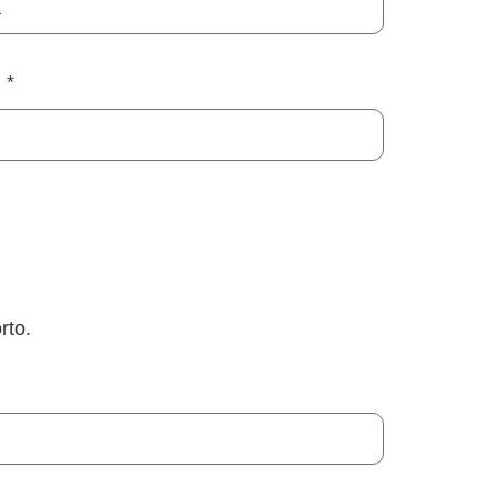
e
rto.