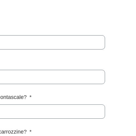
montascale?
carrozzine?