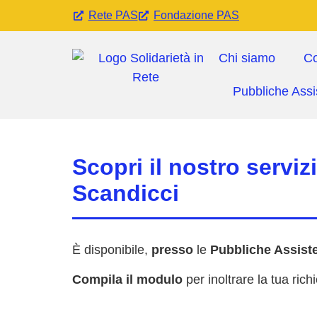
Rete PAS
Fondazione PAS
Chi siamo
C
Pubbliche Ass
Scopri il nostro serviz
Scandicci
È disponibile,
presso
le
Pubbliche Assist
Compila il modulo
per inoltrare la tua rich